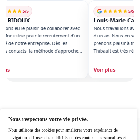
5/5
5/5
el RIDOUX
Louis-Marie Canue
ons eu le plaisir de collaborer avec
Nous travaillons avec 
Industrie pour le recrutement d'un
d'un an. Nous en somme
 de notre entreprise. Dès les
prenons plaisir à travai
s contacts, la méthode d'approche,
Thibault est très réacti
ction de candidats et les restitutions
besoins, et cible rapi
vaincu. La mission a été
candidats. La transmission des profils et les
lus
Voir plus
ie avec un grand sérieux et
briefs pour l'entrepris
 de professionnalisme. Optima
et factuels.
rie, nous a accompagné avec
ité et succès. Nous vous remercions.
 RIDOUX - Groupe GESTAL
Nous respectons votre vie privée.
Nous utilisons des cookies pour améliorer votre expérience de
navigation, diffuser des publicités ou des contenus personnalisés et