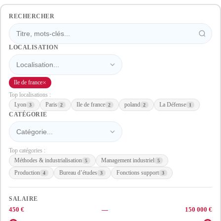
RECHERCHER
LOCALISATION
×
Ile de france
Top localisations :
Lyon
Paris
Ile de france
poland
La Défense
3
2
2
2
1
CATÉGORIE
Top catégories :
Méthodes & industrialisation
Management industriel
5
5
Production
Bureau d’études
Fonctions support
4
3
3
SALAIRE
450 €
—
150 000 €