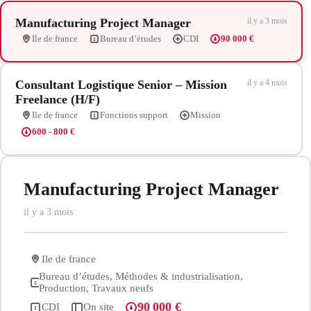
Manufacturing Project Manager
il y a 3 mois
Ile de france
Bureau d’études
CDI
90 000 €
Consultant Logistique Senior – Mission
il y a 4 mois
Freelance (H/F)
Ile de france
Fonctions support
Mission
600 - 800 €
Manufacturing Project Manager
il y a 3 mois
Ile de france
Bureau d’études, Méthodes & industrialisation,
Production, Travaux neufs
90 000 €
CDI
On site