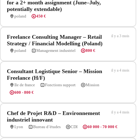
for a 2+ month assignment (June–July,
potentially extendable)
poland
450 €
Freelance Consulting Manager – Retail
il y a 3 mois
Strategy / Financial Modelling (Poland)
poland
Management industriel
800 €
Consultant Logistique Senior – Mission
il y a 4 mois
Freelance (H/F)
Ile de france
Fonctions support
Mission
600 - 800 €
Chef de Projet R&D – Environnement
il y a 4 mois
industriel innovant
Lyon
Bureau d’études
CDI
60 000 - 70 000 €