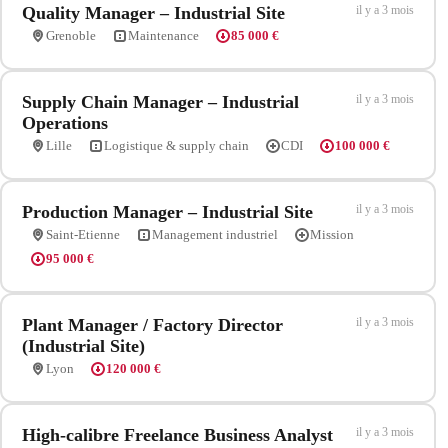
Quality Manager – Industrial Site
il y a 3 mois
Grenoble
Maintenance
85 000 €
Supply Chain Manager – Industrial
il y a 3 mois
Operations
Lille
Logistique & supply chain
CDI
100 000 €
Production Manager – Industrial Site
il y a 3 mois
Saint-Etienne
Management industriel
Mission
95 000 €
Plant Manager / Factory Director
il y a 3 mois
(Industrial Site)
Lyon
120 000 €
High-calibre Freelance Business Analyst
il y a 3 mois