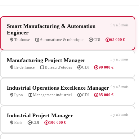
Smart Manufacturing & Automation
il y a 3 mois
Engineer
Toulouse
Automatisme & robotique
CDI
65 000 €
Manufacturing Project Manager
il y a 3 mois
Ile de france
Bureau d’études
CDI
90 000 €
Industrial Operations Excellence Manager
il y a 3 mois
Lyon
Management industriel
CDI
85 000 €
Industrial Project Manager
il y a 3 mois
Paris
CDI
100 000 €