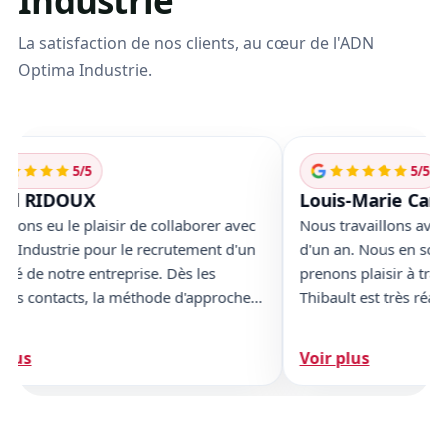
Industrie
La satisfaction de nos clients, au cœur de l'ADN
Optima Industrie.
5/5
5/5
l RIDOUX
Louis-Marie Canue
ns eu le plaisir de collaborer avec
Nous travaillons avec O
Industrie pour le recrutement d'un
d'un an. Nous en sommes
de notre entreprise. Dès les
prenons plaisir à travail
s contacts, la méthode d'approche,
Thibault est très réacti
tion de candidats et les restitutions
besoins, et cible rapid
incu. La mission a été
candidats. La transmission des profils et les
us
Voir plus
ie avec un grand sérieux et
briefs pour l'entreprise
de professionnalisme. Optima
et factuels.
ie, nous a accompagné avec
té et succès. Nous vous remercions.