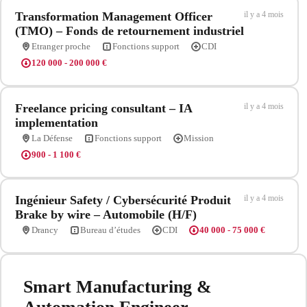
Transformation Management Officer
il y a 4 mois
(TMO) – Fonds de retournement industriel
Etranger proche
Fonctions support
CDI
120 000 - 200 000 €
Freelance pricing consultant – IA
il y a 4 mois
implementation
La Défense
Fonctions support
Mission
900 - 1 100 €
Ingénieur Safety / Cybersécurité Produit
il y a 4 mois
Brake by wire – Automobile (H/F)
Drancy
Bureau d’études
CDI
40 000 - 75 000 €
Smart Manufacturing &