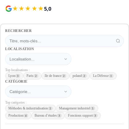
★★★★★
5,0
RECHERCHER
LOCALISATION
Top localisations :
Lyon
Paris
Ile de france
poland
La Défense
3
2
2
2
1
CATÉGORIE
Top catégories :
Méthodes & industrialisation
Management industriel
5
5
Production
Bureau d’études
Fonctions support
4
3
3