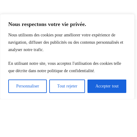
RIDOUX - Groupe GESTAL
Nous respectons votre vie privée.
Nous utilisons des cookies pour améliorer votre expérience de
navigation, diffuser des publicités ou des contenus personnalisés et
analyser notre trafic.
Le cabinet
Entreprises
Candidats
Blog
Adresse
En utilisant notre site, vous acceptez l'utilisation des cookies telle
6 boulevard Biron, 93400
que décrite dans notre politique de confidentialité.
Téléphone
06 77 61 84 58
Email
Personnaliser
Tout rejeter
Accepter tout
contact@optima-industrie.com
©
2026
Optima Industrie. Tous droits réservés.
Mention légale
,
Politique de confidentialité