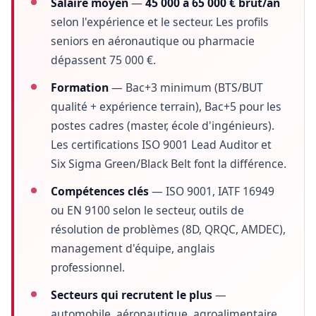
Salaire moyen
—
45 000 à 65 000 € brut/an
Formation
7
selon l'expérience et le secteur. Les profils
seniors en aéronautique ou pharmacie
Évolutions
8
dépassent 75 000 €.
Marché 2026
9
Formation
— Bac+3 minimum (BTS/BUT
qualité + expérience terrain), Bac+5 pour les
Approche Optima
10
postes cadres (master, école d'ingénieurs).
Les certifications ISO 9001 Lead Auditor et
FAQ
11
Six Sigma Green/Black Belt font la différence.
Compétences clés
— ISO 9001, IATF 16949
ou EN 9100 selon le secteur, outils de
résolution de problèmes (8D, QRQC, AMDEC),
management d'équipe, anglais
professionnel.
Secteurs qui recrutent le plus
—
automobile, aéronautique, agroalimentaire,