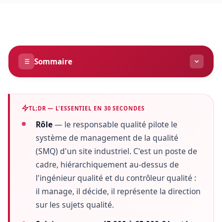
Sommaire
Définition
1
TL;DR — L'ESSENTIEL EN 30 SECONDES
Missions
2
Rôle
— le responsable qualité pilote le
Compétences
système de management de la qualité
3
(SMQ) d'un site industriel. C'est un poste de
Secteurs industriels
4
cadre, hiérarchiquement au-dessus de
l'ingénieur qualité et du contrôleur qualité :
Calculateur salaire
5
il manage, il décide, il représente la direction
sur les sujets qualité.
Salaire 2026
6