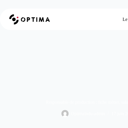
Le
Responsable de production : fiche métier, sala
OptimaIndu-admin
17 juin 