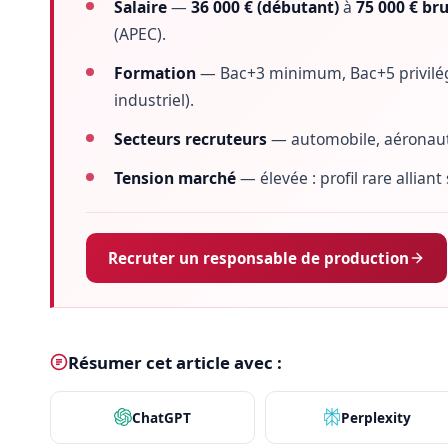
Salaire
—
36 000 € (débutant)
à
75 000 € bru
(APEC).
Formation
— Bac+3 minimum, Bac+5 privilé
industriel).
Secteurs recruteurs
— automobile, aéronauti
Tension marché
— élevée : profil rare allian
Recruter un responsable de production
Résumer cet article avec :
ChatGPT
Perplexity