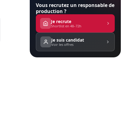
Vous recrutez un responsable de
production ?
Je recrute
Shortlist en 48–72h
Je suis candidat
Voir les offres